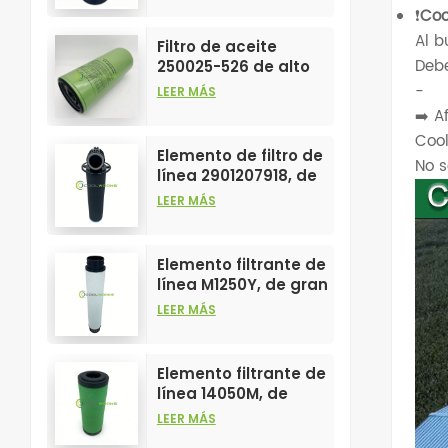
❗
Coo
elementos filtrantes
de compresores de
Al b
Filtro de aceite
aire.
Deb
250025-526 de alto
rendimiento,
-
LEER MÁS
personalizable para
➡️ A
elementos de
Cool
compresores de aire.
Elemento de filtro de
No s
línea 2901207918, de
gran venta y alto
LEER MÁS
rendimiento para
filtros de
compresores de aire.
Elemento filtrante de
línea M1250Y, de gran
venta y alto
LEER MÁS
rendimiento para
filtros de aire
comprimido.
Elemento filtrante de
línea 14050M, de
gran venta y alto
LEER MÁS
rendimiento para