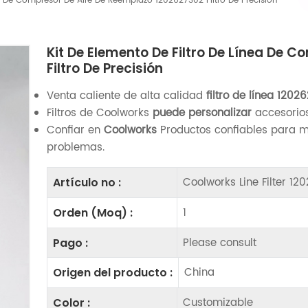
ea De Compresor De Aire De Reemplazo 1202627302 Filtro De Precisión
Kit De Elemento De Filtro De Línea De 
Filtro De Precisión
Venta caliente de alta calidad
filtro de línea
12026
Filtros de Coolworks
puede personalizar
accesorios
Confiar en
Coolworks
Productos confiables para m
problemas.
Coolworks Line Filter 1
Artículo no :
1
Orden (Moq) :
Please consult
Pago :
China
Origen del producto :
Customizable
Color :