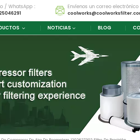
no / WhatsApp :
Envíenos un correo electrónico 
25046291
coolworks@coolworksfilter.c
DUCTOS
NOTICIAS
BLOG
CO