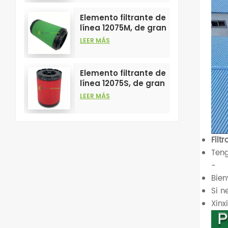
filtros de aire
comprimido.
Elemento filtrante de
línea 12075M, de gran
venta y alto
LEER MÁS
rendimiento para
filtros de aire
comprimido.
Elemento filtrante de
línea 12075S, de gran
venta y alto
LEER MÁS
rendimiento para
filtros de aire
comprimido.
Filt
Teng
-
Bien
Si n
Xin