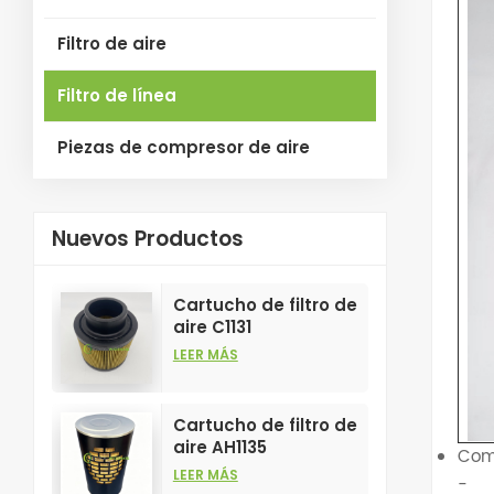
Filtro de aire
Filtro de línea
Piezas de compresor de aire
Nuevos Productos
Cartucho de filtro de
aire C1131
personalizable para
LEER MÁS
la industria, para
elementos filtrantes
de compresores de
Cartucho de filtro de
aire.
aire AH1135
Com
personalizable para
LEER MÁS
-
la industria, para