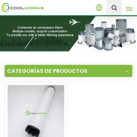
Español
+8613525046291
English
español
العربية
CATEGORÍAS DE PRODUCTOS
русский
Melayu