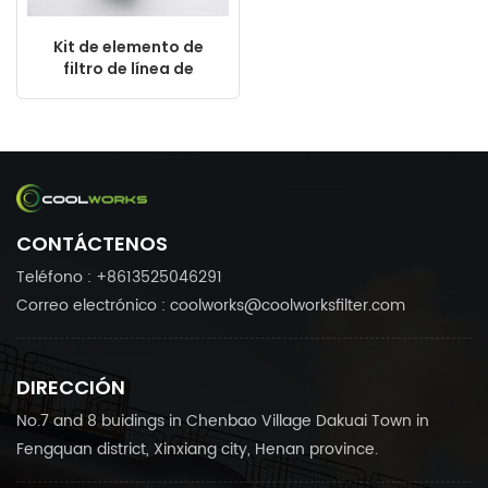
Kit de elemento de
filtro de línea de
compresor de aire de
reemplazo 1202627302
Filtro de precisión
CONTÁCTENOS
Teléfono : +8613525046291
Correo electrónico : coolworks@coolworksfilter.com
DIRECCIÓN
No.7 and 8 buidings in Chenbao Village Dakuai Town in
Fengquan district, Xinxiang city, Henan province.