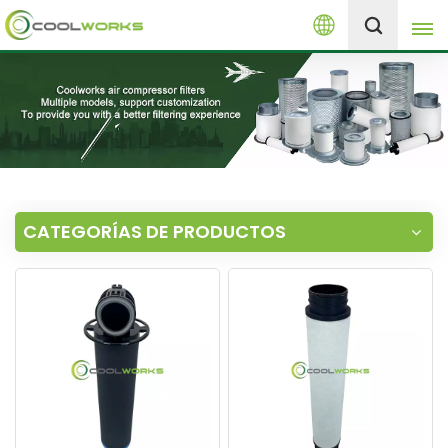
Español
+8613525046291
English
español
العربية
CATEGORÍAS DE PRODUCTOS
русский
Melayu