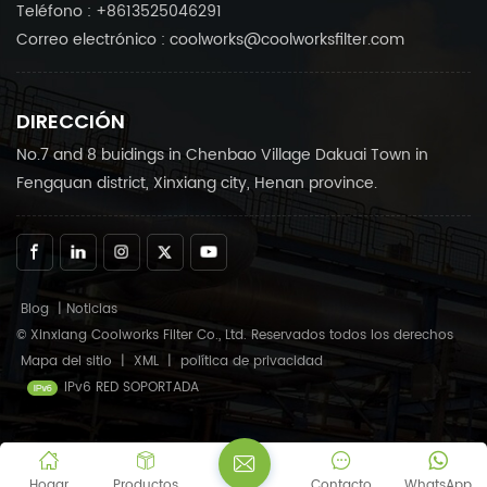
Teléfono : +8613525046291
Correo electrónico : coolworks@coolworksfilter.com
DIRECCIÓN
No.7 and 8 buidings in Chenbao Village Dakuai Town in
Fengquan district, Xinxiang city, Henan province.
Blog
|
Noticias
© Xinxiang Coolworks Filter Co., Ltd. Reservados todos los derechos
Mapa del sitio
|
XML
|
política de privacidad
IPv6 RED SOPORTADA
Hogar
Productos
Contacto
WhatsApp