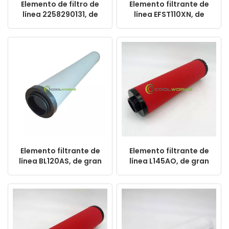
Elemento de filtro de
Elemento filtrante de
línea 2258290131, de
línea EFST110XN, de
gran venta y alto
gran venta y alto
rendimiento para
rendimiento para
filtros de compresores
filtros de aire
de aire.
comprimido.
Elemento filtrante de
Elemento filtrante de
línea BL120AS, de gran
línea L145AO, de gran
venta y alto
venta y alto
rendimiento para
rendimiento para
filtros de aire
filtros de aire
comprimido.
comprimido.