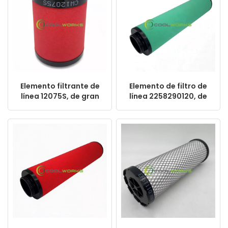
Elemento filtrante de
Elemento de filtro de
línea 12075S, de gran
línea 2258290120, de
venta y alto
gran venta y alto
rendimiento para
rendimiento para
filtros de aire
filtros de compresores
comprimido.
de aire.