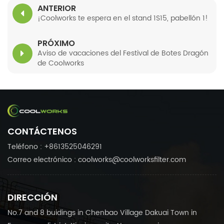
ANTERIOR
¡Coolworks te espera en el stand 1S15, pabellón 1!
PRÓXIMO
Aviso de vacaciones del Festival de Botes Dragón
de Coolworks
CONTÁCTENOS
Teléfono : +8613525046291
Correo electrónico : coolworks@coolworksfilter.com
DIRECCIÓN
No.7 and 8 buidings in Chenbao Village Dakuai Town in