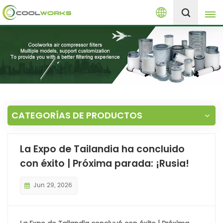
Español
+8613525046291
English
español
العربية
CATEGORÍAS DE PRODUCTOS
русский
La Expo de Tailandia ha concluido
Melayu
con éxito | Próxima parada: ¡Rusia!
Jun 29, 2026