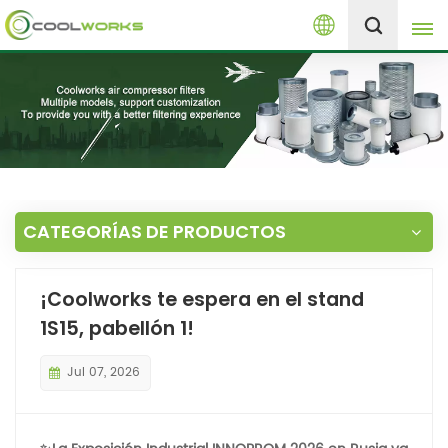
Español
+8613525046291
English
español
العربية
CATEGORÍAS DE PRODUCTOS
русский
¡Coolworks te espera en el stand
Melayu
1S15, pabellón 1!
Jul 07, 2026