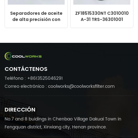
Separadores de aceite
ZF18515330NT C3010010
de alta precisión con
A-31 TRS-36301001
opciones de
SB5396 C3010011
personalización
Elemento separador de
2901164300 1622571800
aceite Compresor de
1614646000 DE4046
aire
KV170-050
CONTÁCTENOS
Teléfono : +8613525046291
Correo electrónico : coolworks@coolworksfilter.com
DIRECCIÓN
No.7 and 8 buidings in Chenbao Village Dakuai Town in
Fengquan district, Xinxiang city, Henan province.