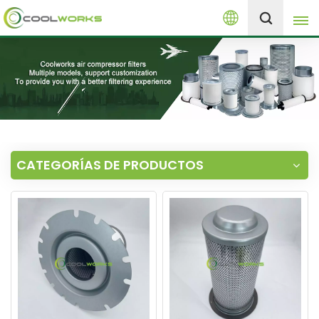
Español
+8613525046291
English
español
العربية
CATEGORÍAS DE PRODUCTOS
русский
Melayu