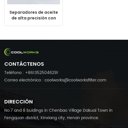
Separadores de aceite
de alta precisión con
opciones de
personalización
2901164300 1622571800
1614646000 DE4046
KV170-050
CONTÁCTENOS
Teléfono : +8613525046291
Correo electrónico : coolworks@coolworksfilter.com
DIRECCIÓN
No.7 and 8 buidings in Chenbao Village Dakuai Town in
Fengquan district, Xinxiang city, Henan province.