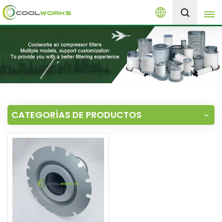
Español
+8613525046291
English
español
العربية
CATEGORÍAS DE PRODUCTOS
русский
Melayu