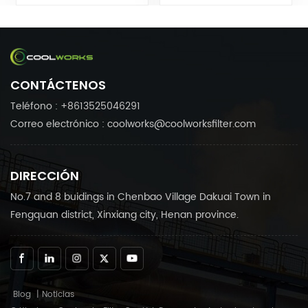
1631039790 1631039700
Coolworks se puede
C23513Filtros Coolworks se
personalizar Accesorios
puede personalizar
para compresores de aire
Accesorios para
según sus
compresores de aire
necesidades.Confianza en
CONTÁCTENOS
según sus
Coolworks Productos
necesidades.Confianza en
confiables para mantener
Teléfono : +8613525046291
Coolworks Productos
su compresor de aire
Correo electrónico : coolworks@coolworksfilter.com
confiables para mantener
funcionando sin
su compresor de aire
problemas.
funcionando sin
DIRECCIÓN
problemas.
No.7 and 8 buidings in Chenbao Village Dakuai Town in
Fengquan district, Xinxiang city, Henan province.
Blog
|
Noticias