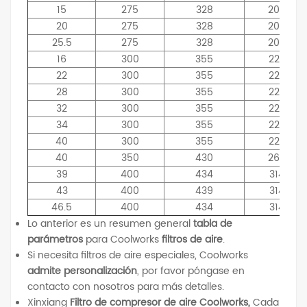
15
275
328
209
20
275
328
209
25.5
275
328
209
16
300
355
220
22
300
355
220
28
300
355
220
32
300
355
220
34
300
355
220
40
300
355
220
40
350
430
265
39
400
434
314
43
400
439
314
46.5
400
434
314
Lo anterior es un resumen general
tabla de
parámetros
para Coolworks
filtros de aire
.
Si necesita filtros de aire especiales, Coolworks
admite personalización
, por favor póngase en
contacto con nosotros para más detalles.
Xinxiang
Filtro de compresor de aire Coolworks,
Cada