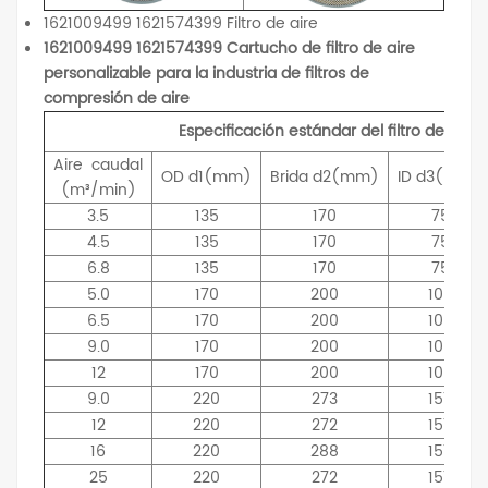
1621009499 1621574399 Filtro de aire
1621009499 1621574399 Cartucho de filtro de aire
personalizable para la industria de filtros de
compresión de aire
Especificación estándar del filtro de aire
Aire
caudal
OD
d1(mm)
Brida
d2(mm)
ID
d3(mm)
(m³/min)
3.5
135
170
75
4.5
135
170
75
6.8
135
170
75
5.0
170
200
109
6.5
170
200
109
9.0
170
200
109
12
170
200
109
9.0
220
273
157
12
220
272
157
16
220
288
157
25
220
272
157