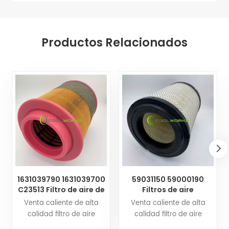
Productos Relacionados
1631039790 1631039700
59031150 59000190
C23513 Filtro de aire de
Filtros de aire
repuesto para
personalizables
Venta caliente de alta
Venta caliente de alta
compresor de aire
Fabricante chino Filtro
calidad filtro de aire
calidad filtro de aire
ATLAS COPCO
100009925 RPD23012305
59031150 59000190Filtros