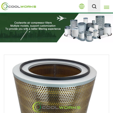
Español
+8613525046291
English
español
العربية
русский
Melayu