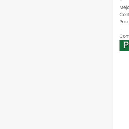
-
Mejo
Conf
Pued
-
Comu