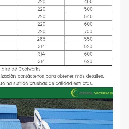
220
400
220
500
220
540
220
600
220
700
265
550
314
520
314
600
314
620
e aire de Coolworks.
ización
, contáctenos para obtener más detalles.
o ha sufrido pruebas de calidad estrictas.