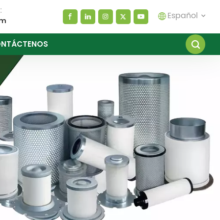
:
Español
om
NTÁCTENOS
English
español
العربية
русский
Melayu