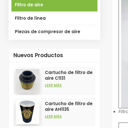
Filtro de aire
Filtro de línea
Piezas de compresor de aire
Nuevos Productos
Cartucho de filtro de
aire C1131
personalizable para
LEER MÁS
la industria, para
elementos filtrantes
de compresores de
Cartucho de filtro de
aire.
aire AH1135
Filt
personalizable para
LEER MÁS
la industria, para
elementos filtrantes