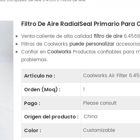
Para Compresor De Aire 6.4566.0 Filtros De Aire
Filtro De Aire RadialSeal Primario Para 
Venta caliente de alta calidad
filtro de aire
6.4566
Filtros de Coolworks
puede personalizar
accesorios
Confiar en
Coolworks
Productos confiables para m
problemas.
Coolworks Air Filter 6.4
Artículo no :
1
Orden (Moq) :
Please consult
Pago :
China
Origen del producto :
Customizable
Color :