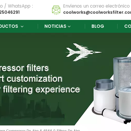
no / WhatsApp :
Envíenos un correo electrónico 
25046291
coolworks@coolworksfilter.c
DUCTOS
NOTICIAS
BLOG
CO