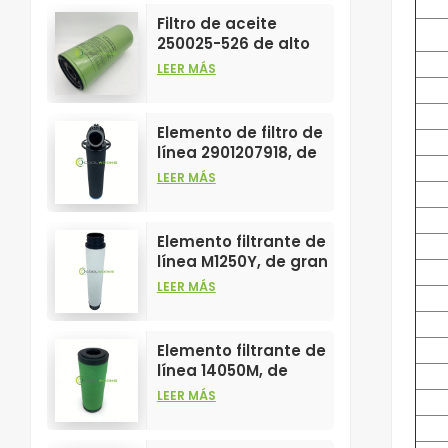
de compresores de
Filtro de aceite
aire.
250025-526 de alto
rendimiento,
LEER MÁS
personalizable para
elementos de
compresores de aire.
Elemento de filtro de
línea 2901207918, de
gran venta y alto
LEER MÁS
rendimiento para
filtros de
compresores de aire.
Elemento filtrante de
línea M1250Y, de gran
venta y alto
LEER MÁS
rendimiento para
filtros de aire
comprimido.
Elemento filtrante de
línea 14050M, de
gran venta y alto
LEER MÁS
rendimiento para
filtros de aire