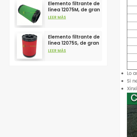
comprimido.
Elemento filtrante de
línea 12075M, de gran
venta y alto
LEER MÁS
rendimiento para
filtros de aire
comprimido.
Elemento filtrante de
línea 12075S, de gran
venta y alto
LEER MÁS
rendimiento para
filtros de aire
comprimido.
Lo a
Si n
Xin