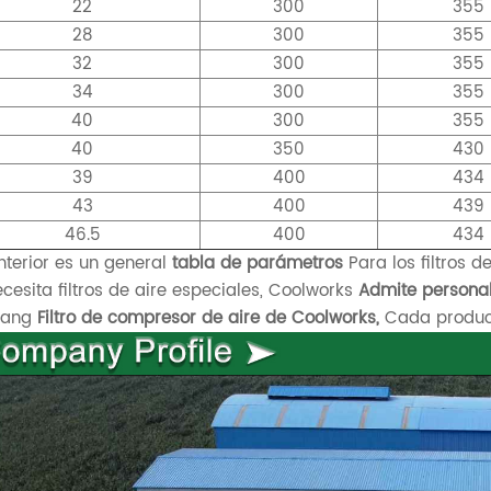
22
300
355
28
300
355
32
300
355
34
300
355
40
300
355
40
350
430
39
400
434
43
400
439
46.5
400
434
nterior es un general
tabla de parámetros
Para los filtros d
ecesita filtros de aire especiales, Coolworks
Admite personal
xiang
Filtro de compresor de aire de Coolworks,
Cada product