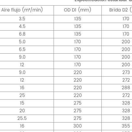
Aire
flujo (m³/min)
OD
D1 (mm)
Brida
D2 
3.5
135
170
4.5
135
170
6.8
135
170
5.0
170
200
6.5
170
200
9.0
170
200
12
170
200
9.0
220
273
12
220
272
16
220
288
25
220
272
15
275
328
20
275
328
25.5
275
328
16
300
355