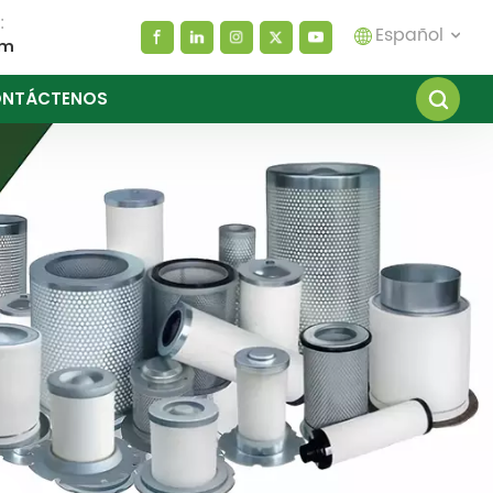
:
Español
om
NTÁCTENOS
English
español
العربية
русский
Melayu