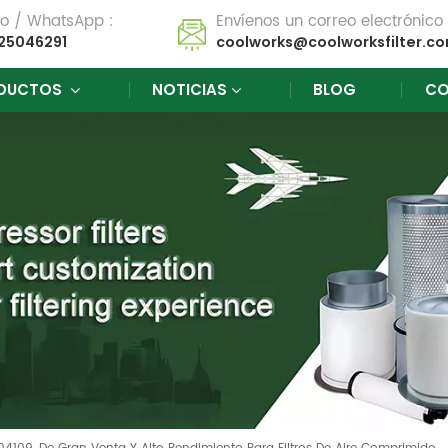
no / WhatsApp :
Envíenos un correo electrónico 
25046291
coolworks@coolworksfilter.c
DUCTOS
NOTICIAS
BLOG
CO