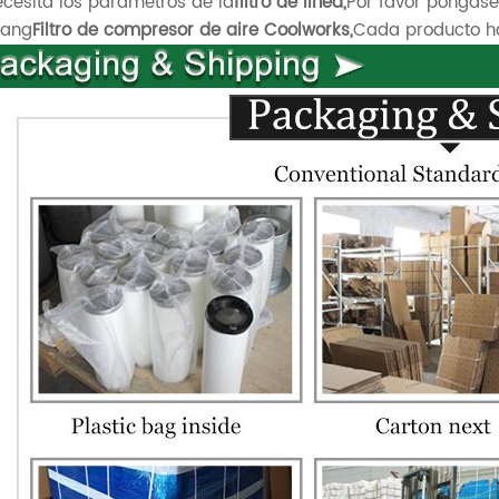
ecesita los parámetros de la
filtro de línea,
Por favor póngase
iang
Filtro de compresor de aire Coolworks,
Cada producto ha