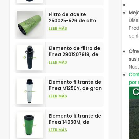
elementos filtrantes
de compresores de
Mejo
Filtro de aceite
aire.
Dise
250025-526 de alto
rendimiento,
Prod
LEER MÁS
personalizable para
conf
elementos de
compresores de aire.
Elemento de filtro de
Ofre
línea 2901207918, de
sus 
gran venta y alto
LEER MÁS
Nues
rendimiento para
filtros de
Cont
compresores de aire.
por 
Elemento filtrante de
línea M1250Y, de gran
venta y alto
LEER MÁS
rendimiento para
filtros de aire
comprimido.
Elemento filtrante de
línea 14050M, de
gran venta y alto
LEER MÁS
rendimiento para