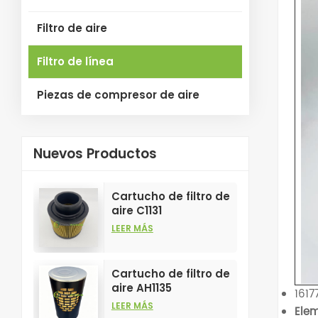
Filtro de aire
Filtro de línea
Piezas de compresor de aire
Nuevos Productos
Cartucho de filtro de
aire C1131
personalizable para
LEER MÁS
la industria, para
elementos filtrantes
de compresores de
Cartucho de filtro de
aire.
aire AH1135
1617
personalizable para
LEER MÁS
Elem
la industria, para