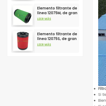
filtros de aire
comprimido.
Elemento filtrante de
línea 12075M, de gran
venta y alto
LEER MÁS
rendimiento para
filtros de aire
comprimido.
Elemento filtrante de
línea 12075S, de gran
venta y alto
LEER MÁS
rendimiento para
filtros de aire
comprimido.
Filt
Si t
Bien