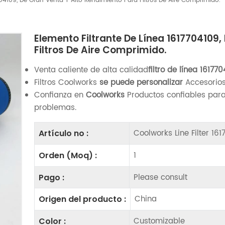
704109, De Gran Venta Y Alto Rendimiento Para Filtros De Aire Comprimido.
Elemento Filtrante De Línea 1617704109
Filtros De Aire Comprimido.
Venta caliente de alta calidad
filtro de línea
161770
Filtros Coolworks
se puede personalizar
Accesorios
Confianza en
Coolworks
Productos confiables para
problemas.
Coolworks Line Filter 16
Artículo no :
1
Orden (Moq) :
Please consult
Pago :
China
Origen del producto :
Customizable
Color :