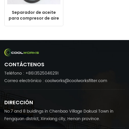
Separador de aceite
para compresor de aire
ZF20015310NT 442782
CC442783, fabricado
en China
CONTÁCTENOS
Teléfono : +8613525046291
Correo electrónico : coolworks@coolworksfilter.com
DIRECCIÓN
No.7 and 8 buidings in Chenbao Village Dakuai Town in
Fengquan district, Xinxiang city, Henan province.