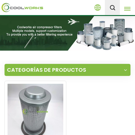
Español
+8613525046291
English
español
العربية
CATEGORÍAS DE PRODUCTOS
русский
Melayu