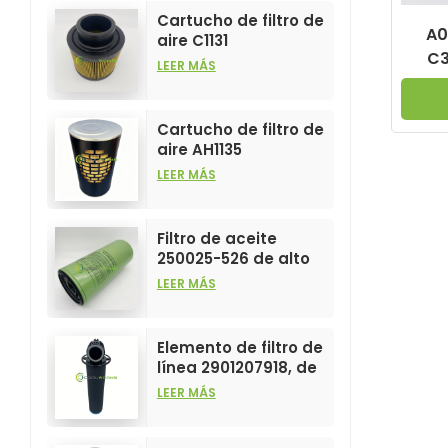
Cartucho de filtro de
A0
aire C1131
C3
personalizable para
LEER MÁS
la industria, para
Acc
elementos filtrantes
filtr
de compresores de
Cartucho de filtro de
aire.
aire AH1135
personalizable para
LEER MÁS
la industria, para
elementos filtrantes
de compresores de
Filtro de aceite
aire.
250025-526 de alto
rendimiento,
LEER MÁS
personalizable para
elementos de
compresores de aire.
Elemento de filtro de
línea 2901207918, de
gran venta y alto
LEER MÁS
rendimiento para
filtros de
compresores de aire.