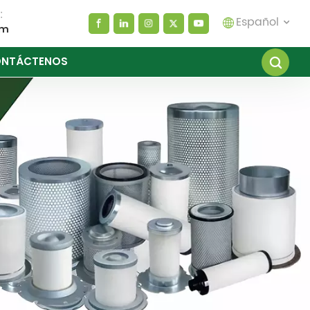
:
Español
om
NTÁCTENOS
English
español
العربية
русский
Melayu