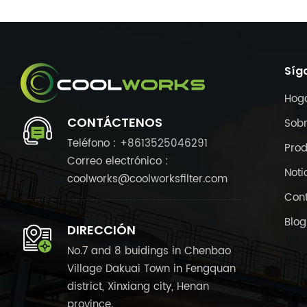
Síg
Hog
CONTÁCTENOS
Sobr
Teléfono : +8613525046291
Pro
Correo electrónico :
Noti
coolworks@coolworksfilter.com
Con
Blog
DIRECCIÓN
No.7 and 8 buidings in Chenbao
Village Dakuai Town in Fengquan
district, Xinxiang city, Henan
province.