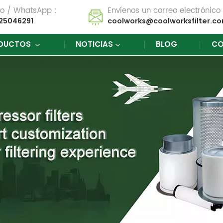
no / WhatsApp :
Envíenos un correo electrónico 
25046291
coolworks@coolworksfilter.c
DUCTOS
NOTICIAS
BLOG
CO