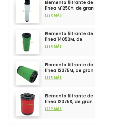
Elemento filtrante de
línea M1250Y, de gran
venta y alto
LEER MÁS
rendimiento para
filtros de aire
comprimido.
Elemento filtrante de
línea 14050M, de
gran venta y alto
LEER MÁS
rendimiento para
filtros de aire
comprimido.
Elemento filtrante de
línea 12075M, de gran
venta y alto
LEER MÁS
rendimiento para
filtros de aire
comprimido.
Elemento filtrante de
línea 12075S, de gran
venta y alto
LEER MÁS
rendimiento para
filtros de aire
comprimido.