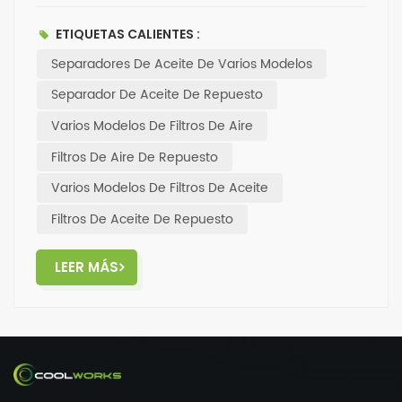
prolongar la vida útil de los equiposy reducir las
molestias asociadas con el mantenimiento.-
ETIQUETAS CALIENTES :
✨Coolworks hace que la filtración sea sencilla y
Separadores De Aceite De Varios Modelos
efectiva.Si necesitas más filtro de repuesto, Por favor,
no dude en ponerse en contacto con nosotros.
Separador De Aceite De Repuesto
Varios Modelos De Filtros De Aire
Filtros De Aire De Repuesto
Varios Modelos De Filtros De Aceite
Filtros De Aceite De Repuesto
LEER MÁS