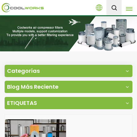
Español
+8613525046291
English
español
العربية
Categorías
русский
Blog Más Reciente
Melayu
ETIQUETAS