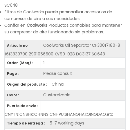
SC648
Filtros de Coolworks
puede personalizar
accesorios de
compresor de aire a sus necesidades.
Confiar en
Coolworks
Productos confiables para mantener
su compresor de aire funcionando sin problemas.
Coolworks Oil Separator CF30017180-8
Artículo no :
1613839700 2901056600 KV90-028 DC3137 SC648
1
Orden (Moq) :
Please consult
Pago :
China
Origen del producto :
Customizable
Color :
Puerto de envío :
CNYTN;CNSHK;CHNNS;CNHPU;SHANGHAI;QINGDAO,etc
5-7 working days
Tiempo de entrega :