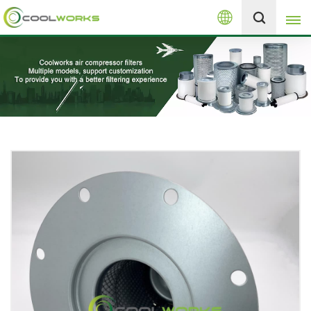
Español
+8613525046291
English
español
العربية
русский
Melayu