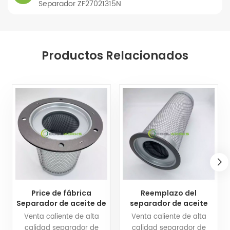
Separador ZF27021315N
Productos Relacionados
Price de fábrica
Reemplazo del
Separador de aceite de
separador de aceite
aire CF23017220-4
DB2012 17203391
Venta caliente de alta
Venta caliente de alta
25300065-533
21203391 KV210-019
calidad separador de
calidad separador de