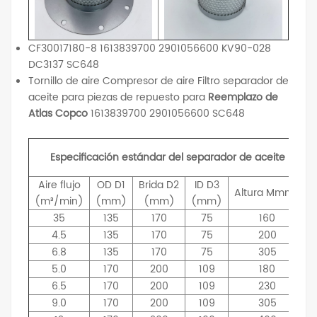
CF30017180-8 1613839700 2901056600 KV90-028
DC3137 SC648
Tornillo de aire Compresor de aire Filtro separador de
aceite para piezas de repuesto para
Reemplazo de
Atlas Copco
1613839700 2901056600 SC648
Especificación estándar del separador de aceite
Aire
flujo
OD
D1
Brida
D2
ID
D3
Altura
Mmm)
(m³/min)
(mm)
(mm)
(mm)
35
135
170
75
160
4.5
135
170
75
200
6.8
135
170
75
305
5.0
170
200
109
180
6.5
170
200
109
230
9.0
170
200
109
305