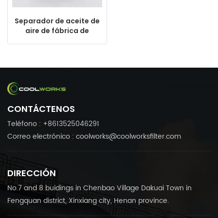
Separador de aceite de
aire de fábrica de
China para compresor
de aire de tornillo
CF13511135N
CONTÁCTENOS
Teléfono : +8613525046291
Correo electrónico : coolworks@coolworksfilter.com
DIRECCIÓN
No.7 and 8 buidings in Chenbao Village Dakuai Town in
Fengquan district, Xinxiang city, Henan province.