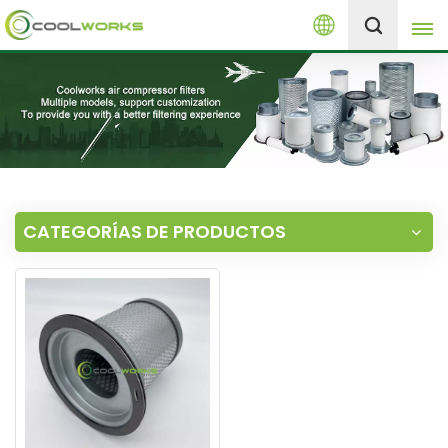
Español
+8613525046291
English
español
العربية
CATEGORÍAS DE PRODUCTOS
русский
Melayu