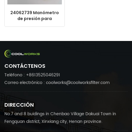
24062739 Manómetro
de presión para
compresor de aire,
repuesto para
manómetro
CONTÁCTENOS
Teléfono : +8613525046291
Correo electrónico : coolworks@coolworksfilter.com
DIRECCIÓN
No.7 and 8 buidings in Chenbao Village Dakuai Town in
Fengquan district, Xinxiang city, Henan province.