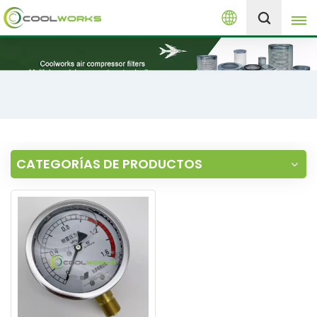
Español
+8613525046291
English
español
العربية
CATEGORÍAS DE PRODUCTOS
русский
Melayu