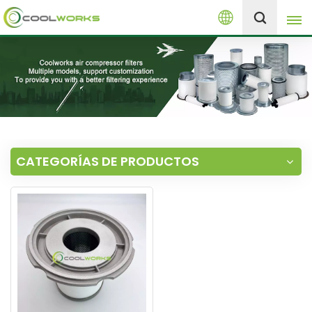
Español
+8613525046291
English
español
العربية
CATEGORÍAS DE PRODUCTOS
русский
Melayu