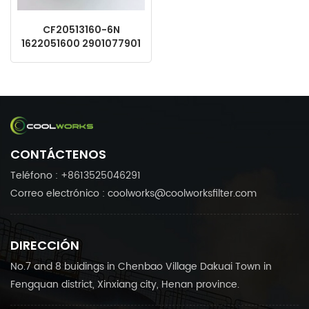
CF20513160-6N
1622051600 2901077901
Reemplazo del filtro
separador de aceite
Atlas Copco
CONTÁCTENOS
Teléfono : +8613525046291
Correo electrónico : coolworks@coolworksfilter.com
DIRECCIÓN
No.7 and 8 buidings in Chenbao Village Dakuai Town in
Fengquan district, Xinxiang city, Henan province.