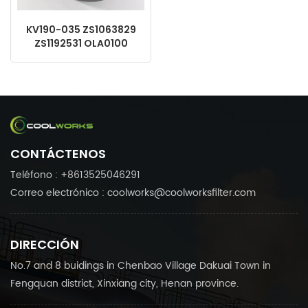
KV190-035 ZS1063829
ZS1192531 OLA0100
Separador de aceite y
aire adecuado para
reemplazo de Atlas
Copco Keltec
CONTÁCTENOS
Teléfono : +8613525046291
Correo electrónico : coolworks@coolworksfilter.com
DIRECCIÓN
No.7 and 8 buidings in Chenbao Village Dakuai Town in
Fengquan district, Xinxiang city, Henan province.