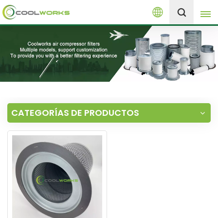
Español
+8613525046291
English
español
العربية
CATEGORÍAS DE PRODUCTOS
русский
Melayu