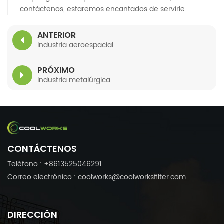
contáctenos, estaremos encantados de servirle.
ANTERIOR
Industria aeroespacial
PRÓXIMO
Industria metalúrgica
CONTÁCTENOS
Teléfono : +8613525046291
Correo electrónico : coolworks@coolworksfilter.com
DIRECCIÓN