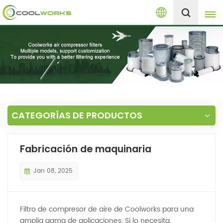
Español
+8613525046291
English
español
العربية
CATEGORÍAS DE PRODUCTOS
русский
Fabricación de maquinaria
Melayu
Jan 08, 2025
Filtro de compresor de aire de Coolworks para una
amplia gama de aplicaciones. Si lo necesita,