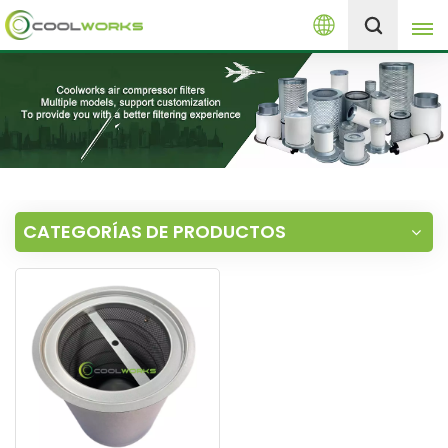
Español
+8613525046291
English
español
العربية
CATEGORÍAS DE PRODUCTOS
русский
Melayu