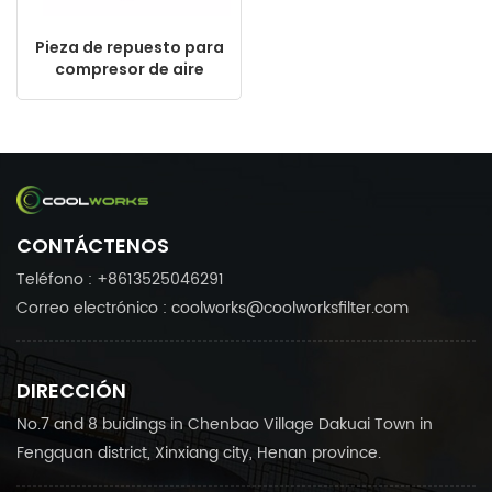
Pieza de repuesto para
compresor de aire
Kaeser 6.4273.0, filtro
separador de aceite,
fabricado en China
CONTÁCTENOS
Teléfono : +8613525046291
Correo electrónico : coolworks@coolworksfilter.com
DIRECCIÓN
No.7 and 8 buidings in Chenbao Village Dakuai Town in
Fengquan district, Xinxiang city, Henan province.