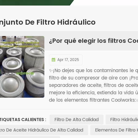
junto De Filtro Hidráulico
¿Por qué elegir los filtros C
Apr 17, 2025
✨¡No dejes que los contaminantes le q
filtro de su compresor de aire con ¡P
separadores de aceite, filtros de acei
mejore la eficiencia, extienda la vida 
de los elementos filtrantes Coolworks:
pequeñas como micrones para brindar 
diseñada para entornos industriales 
Filtro De Alta Calidad
Filtro Hidráu
TIQUETAS CALIENTES :
rápido minimiza las interrupciones del
filtro.
ltro De Aceite Hidráulico De Alta Calidad
Elementos De Filtro