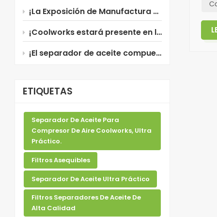
Co
¡La Exposición de Manufactura 2026 en Tailandia está a punto de comenzar!
L
¡Coolworks estará presente en la Manufacturing Expo 2026 en Tailandia!
¡El separador de aceite compuesto de Coolworks, recientemente mejorado, ya está disponible!
ETIQUETAS
Separador De Aceite Para
Compresor De Aire Coolworks, Ultra
Práctico.
Filtros Asequibles
Separador De Aceite Ultra Práctico
Filtros Separadores De Aceite De
Alta Calidad