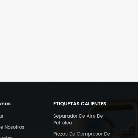
anos
ETIQUETAS CALIENTES
ar
Separador De Aire De
Petróleo
e Nosotros
Piezas De Compresor De