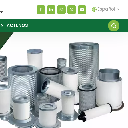
:
Español
om
NTÁCTENOS
English
español
العربية
русский
Melayu