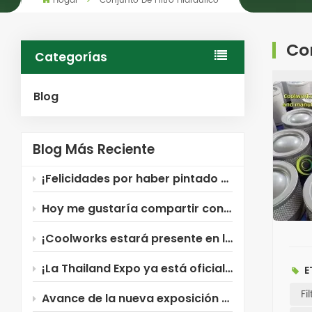
Hogar
Conjunto De Filtro Hidráulico
Con
Categorías
Blog
Blog Más Reciente
¡Felicidades por haber pintado Coolworks!
Hoy me gustaría compartir con ustedes el filtro para compresor de aire Xinxiang Coolworks ~
¡Coolworks estará presente en la Exposición Industrial de Rusia!
¡La Thailand Expo ya está oficialmente abierta! ¡Coolworks te está esperando!
E
Fi
Avance de la nueva exposición de Coolworks: ¡Rusia!