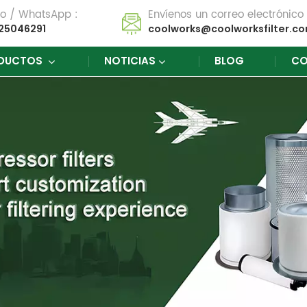
no / WhatsApp :
Envíenos un correo electrónico 
25046291
coolworks@coolworksfilter.c
DUCTOS
NOTICIAS
BLOG
CO