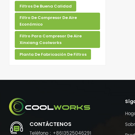
Filtros De Buena Calidad
Filtro De Compresor De Aire
Económico
Filtro Para Compresor De Aire
Xinxiang Coolworks
Planta De Fabricación De Filtros
Síg
Hog
CONTÁCTENOS
Sobr
Teléfono : +8613525046291