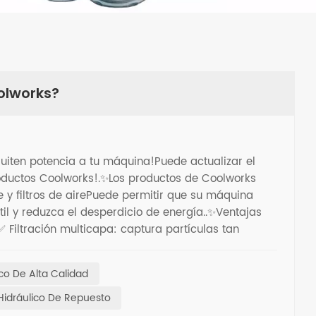
oolworks?
uiten potencia a tu máquina!Puede actualizar el
roductos Coolworks!.✨Los productos de Coolworks
te y filtros de airePuede permitir que su máquina
útil y reduzca el desperdicio de energía..✨Ventajas
✅ Filtración multicapa: captura partículas tan
un aire ultra limpio.✅ Estructura duradera:
pesados.✅ Fácil de mantener: el diseño de cambio
lico De Alta Calidad
 servicio.No te pierdas Coolworks si necesitas un
 Hidráulico De Repuesto