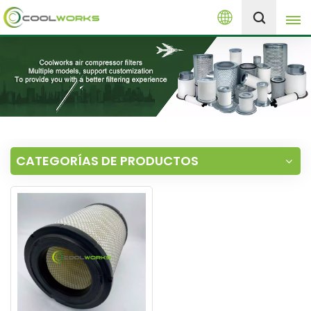
Español
+8613525046291
English
español
العربية
CATEGORÍAS DE PRODUCTOS
русский
Melayu