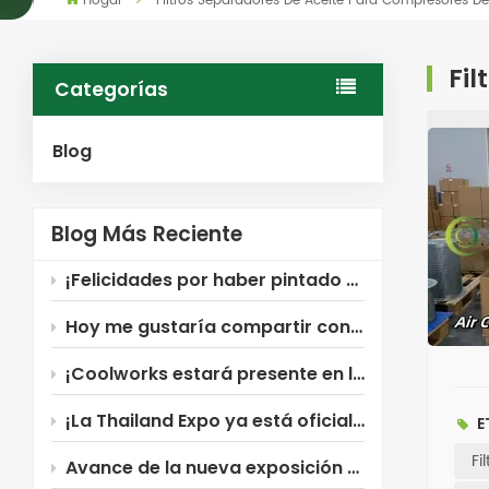
Hogar
Filtros Separadores De Aceite Para Compresores De
Fil
Categorías
Blog
Blog Más Reciente
¡Felicidades por haber pintado Coolworks!
Hoy me gustaría compartir con ustedes el filtro para compresor de aire Xinxiang Coolworks ~
¡Coolworks estará presente en la Exposición Industrial de Rusia!
¡La Thailand Expo ya está oficialmente abierta! ¡Coolworks te está esperando!
E
Fi
Avance de la nueva exposición de Coolworks: ¡Rusia!