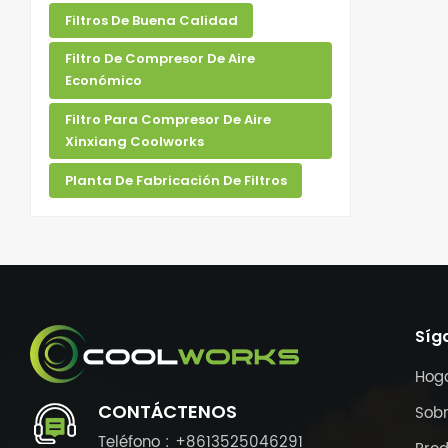
Filtros De Buena Calidad
Filtro De Compresor De Aire
Económico
Filtro Para Compresor De Aire
Xinxiang Coolworks
Planta De Fabricación De Filtros
Síg
Hog
CONTÁCTENOS
Sobr
Teléfono : +8613525046291