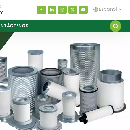
:
Español
om
NTÁCTENOS
English
español
العربية
русский
Melayu