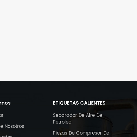
anos
ETIQUETAS CALIENTES
ar
Separador De Aire De
Petróleo
e Nosotros
Piezas De Compresor De