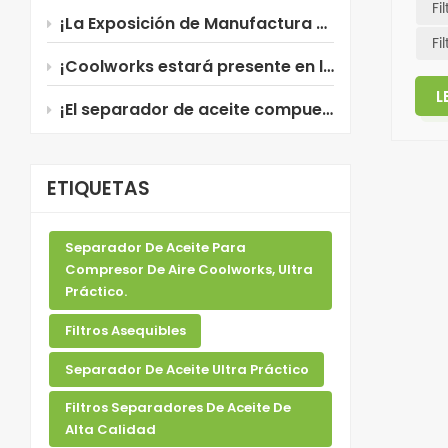
Fi
¡La Exposición de Manufactura 2026 en Tailandia está a punto de comenzar!
Fi
¡Coolworks estará presente en la Manufacturing Expo 2026 en Tailandia!
L
¡El separador de aceite compuesto de Coolworks, recientemente mejorado, ya está disponible!
ETIQUETAS
Separador De Aceite Para
Compresor De Aire Coolworks, Ultra
Práctico.
Filtros Asequibles
Separador De Aceite Ultra Práctico
Filtros Separadores De Aceite De
Alta Calidad