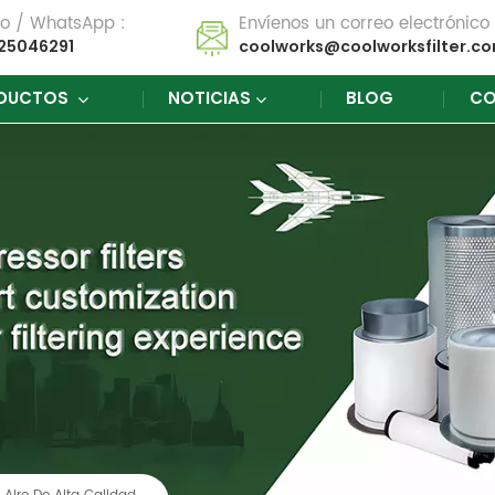
no / WhatsApp :
Envíenos un correo electrónico 
25046291
coolworks@coolworksfilter.c
DUCTOS
NOTICIAS
BLOG
CO