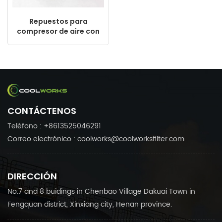
Repuestos para
compresor de aire con
válvula de drenaje
automática Ewd330
CONTÁCTENOS
Teléfono : +8613525046291
Correo electrónico : coolworks@coolworksfilter.com
DIRECCIÓN
No.7 and 8 buidings in Chenbao Village Dakuai Town in
Fengquan district, Xinxiang city, Henan province.