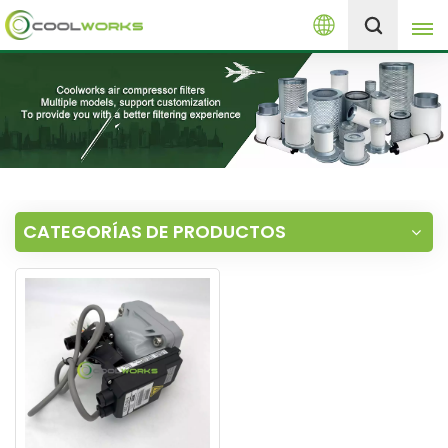
Español
+8613525046291
English
español
العربية
CATEGORÍAS DE PRODUCTOS
русский
Melayu