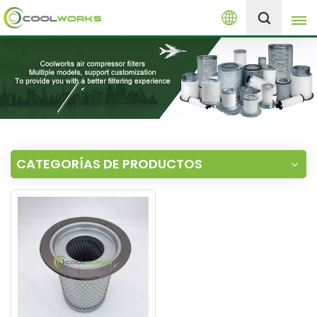
Español
+8613525046291
English
español
العربية
CATEGORÍAS DE PRODUCTOS
русский
Melayu