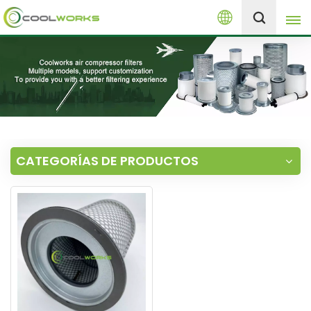
Español
+8613525046291
English
español
العربية
CATEGORÍAS DE PRODUCTOS
русский
Melayu