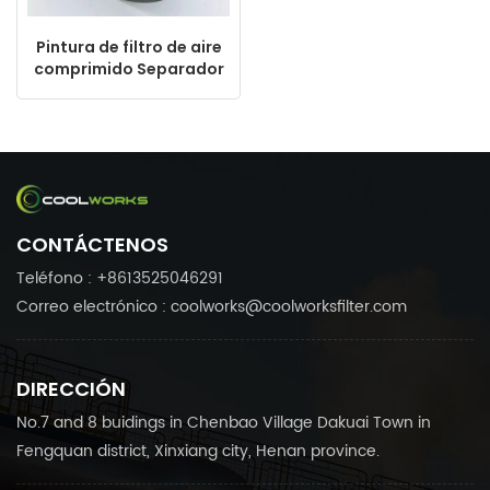
Pintura de filtro de aire
comprimido Separador
de gas de gas KV100-
027 93618858 DB2160
SB-564 1630160717
2205406506
CONTÁCTENOS
Teléfono : +8613525046291
Correo electrónico : coolworks@coolworksfilter.com
DIRECCIÓN
No.7 and 8 buidings in Chenbao Village Dakuai Town in
Fengquan district, Xinxiang city, Henan province.