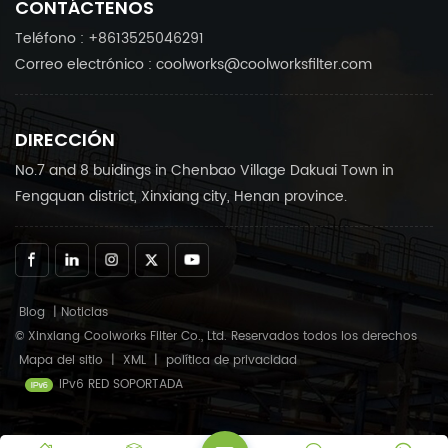
CONTÁCTENOS
necesidades.Confiar en
necesidades.Confiar en
Coolworks Productos
Coolworks Productos
Teléfono : +8613525046291
confiables para mantener
confiables para mantener
Correo electrónico : coolworks@coolworksfilter.com
su compresor de aire
su compresor de aire
funcionando sin
funcionando sin
problemas.
problemas.
DIRECCIÓN
No.7 and 8 buidings in Chenbao Village Dakuai Town in
Fengquan district, Xinxiang city, Henan province.
Blog
|
Noticias
© Xinxiang Coolworks Filter Co., Ltd. Reservados todos los derechos
Mapa del sitio
|
XML
|
política de privacidad
IPv6 RED SOPORTADA