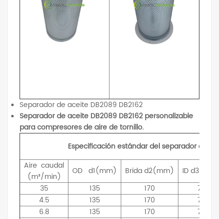
Separador de aceite DB2089 DB2162
Separador de aceite DB2089 DB2162 personalizable
para compresores de aire de tornillo.
Especificación estándar del separador de ac
Aire
caudal
OD
d1(mm)
Brida
d2(mm)
ID
d3(mm
(m³/min)
35
135
170
75
4.5
135
170
75
6.8
135
170
75