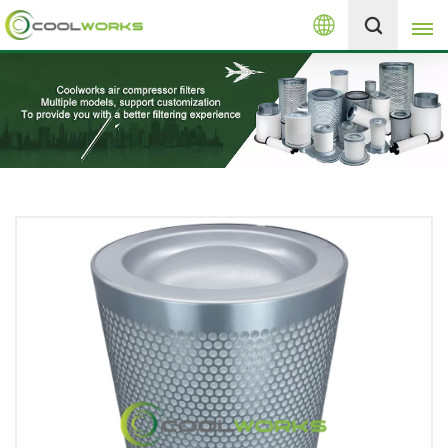
Español
+8613525046291
English
español
العربية
русский
Melayu