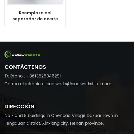
Reemplazo del
separador de aceite
DB2012 17203391
21203391 KV210-019
para el compresor de
tornillo al por mayor
CONTÁCTENOS
Teléfono : +8613525046291
Correo electrónico : coolworks@coolworksfilter.com
DIRECCIÓN
No.7 and 8 buidings in Chenbao Village Dakuai Town in
Fengquan district, Xinxiang city, Henan province.