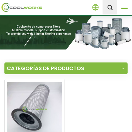
Español
+8613525046291
English
español
العربية
CATEGORÍAS DE PRODUCTOS
русский
Melayu