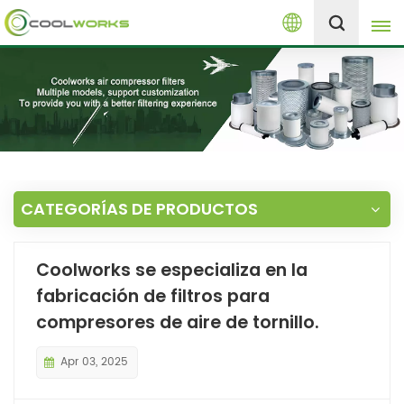
Español
+8613525046291
English
español
العربية
CATEGORÍAS DE PRODUCTOS
русский
Coolworks se especializa en la
Melayu
fabricación de filtros para
compresores de aire de tornillo.
Apr 03, 2025