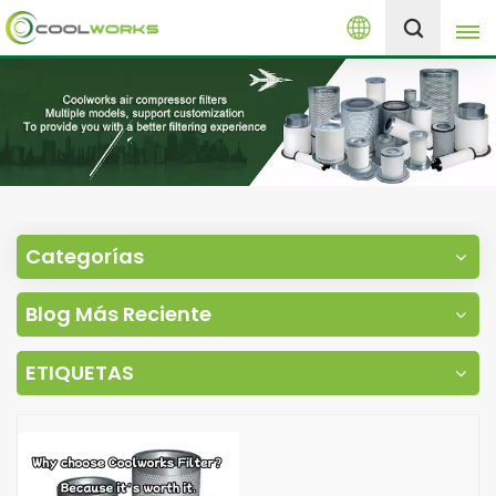
Español
+8613525046291
English
español
العربية
Categorías
русский
Blog Más Reciente
Melayu
ETIQUETAS