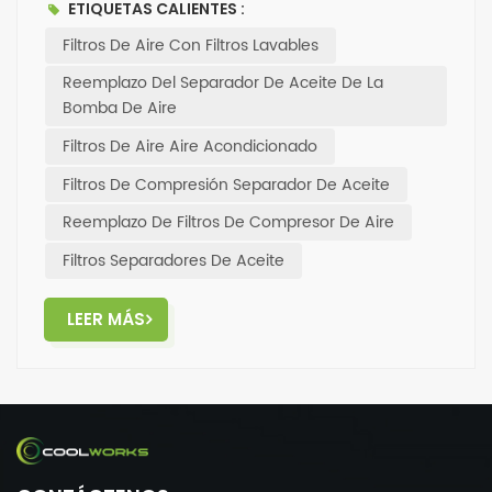
ETIQUETAS CALIENTES :
Coolworks,Puede mantener su compresor de aire
Filtros De Aire Con Filtros Lavables
funcionando sin problemas.-Comuníquese ahora y
sienta la diferencia en el Filtro Coolworks.
Reemplazo Del Separador De Aceite De La
Bomba De Aire
Filtros De Aire Aire Acondicionado
Filtros De Compresión Separador De Aceite
Reemplazo De Filtros De Compresor De Aire
Filtros Separadores De Aceite
LEER MÁS