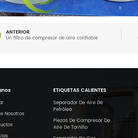
ANTERIOR
Un filtro de compresor de aire confiable
anos
ETIQUETAS CALIENTES
ar
Separador De Aire De
Petróleo
e Nosotros
Piezas De Compresor De
ductos
Aire De Tornillo
cias