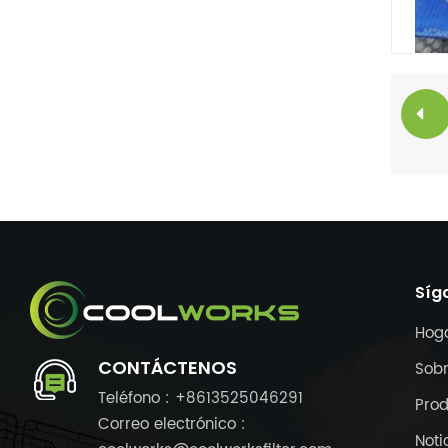
Síg
Hog
CONTÁCTENOS
Sobr
Teléfono : +8613525046291
Pro
Correo electrónico :
Noti