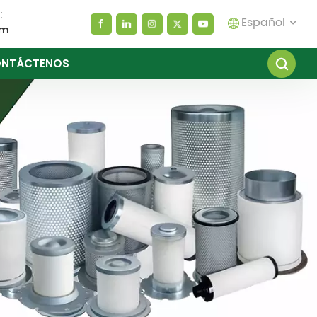
:
Español
om
NTÁCTENOS
English
español
العربية
русский
Melayu