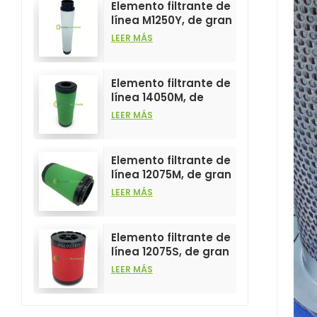
Elemento filtrante de
línea M1250Y, de gran
venta y alto
LEER MÁS
rendimiento para
filtros de aire
comprimido.
Elemento filtrante de
línea 14050M, de
gran venta y alto
LEER MÁS
rendimiento para
filtros de aire
comprimido.
Elemento filtrante de
línea 12075M, de gran
venta y alto
LEER MÁS
rendimiento para
filtros de aire
comprimido.
Elemento filtrante de
línea 12075S, de gran
venta y alto
LEER MÁS
rendimiento para
filtros de aire
comprimido.