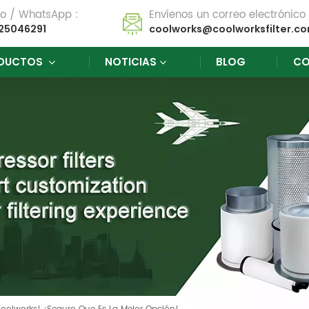
no / WhatsApp :
Envíenos un correo electrónico 
25046291
coolworks@coolworksfilter.c
DUCTOS
NOTICIAS
BLOG
CO