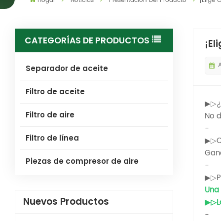
Hogar
Noticias
Presentación Del Producto
¡Elige 
CATEGORÍAS DE PRODUCTOS
¡El
Separador de aceite
Filtro de aceite
▶▷¿A
Filtro de aire
No d
-
Filtro de línea
▶▷Co
Ganó
Piezas de compresor de aire
-
▶▷Pu
Una 
Nuevos Productos
▶▷Lo
-