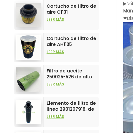
▶▷
S
Cartucho de filtro de
Mant
aire C1131
❤Dis
personalizable para
LEER MÁS
la industria, para
elementos filtrantes
de compresores de
Cartucho de filtro de
aire.
aire AH1135
personalizable para
LEER MÁS
la industria, para
elementos filtrantes
de compresores de
Filtro de aceite
aire.
250025-526 de alto
rendimiento,
LEER MÁS
personalizable para
elementos de
compresores de aire.
Elemento de filtro de
línea 2901207918, de
gran venta y alto
LEER MÁS
rendimiento para
filtros de
compresores de aire.