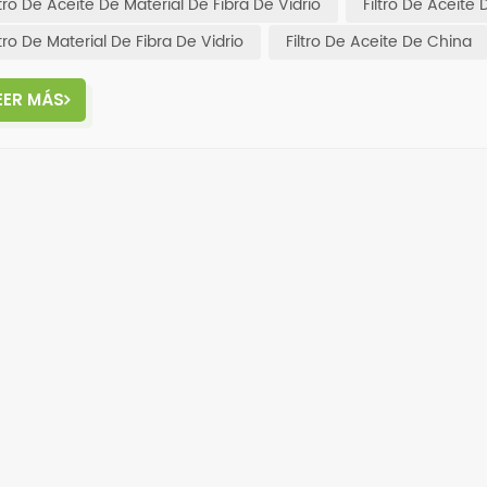
ltro De Aceite De Material De Fibra De Vidrio
Filtro De Aceite
ltro De Material De Fibra De Vidrio
Filtro De Aceite De China
EER MÁS