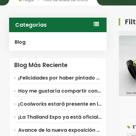
Hogar
Filtro De Aceite De China
Fil
Categorías
Blog
Blog Más Reciente
¡Felicidades por haber pintado Coolworks!
Hoy me gustaría compartir con ustedes el filtro para compresor de aire Xinxiang Coolworks ~
¡Coolworks estará presente en la Exposición Industrial de Rusia!
¡La Thailand Expo ya está oficialmente abierta! ¡Coolworks te está esperando!
E
Avance de la nueva exposición de Coolworks: ¡Rusia!