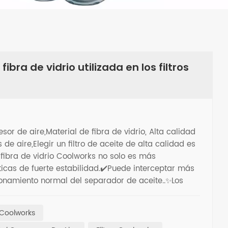
ibra de vidrio utilizada en los filtros
or de aire,Material de fibra de vidrio, Alta calidad
de aire,Elegir un filtro de aceite de alta calidad es
e fibra de vidrio Coolworks no solo es más
ticas de fuerte estabilidad.✔️Puede interceptar más
cionamiento normal del separador de aceite..✨Los
 su compresor de aire funcione de manera limpia y
ibra de vidrio Coolworks, definitivamente puede confiar
 Coolworks