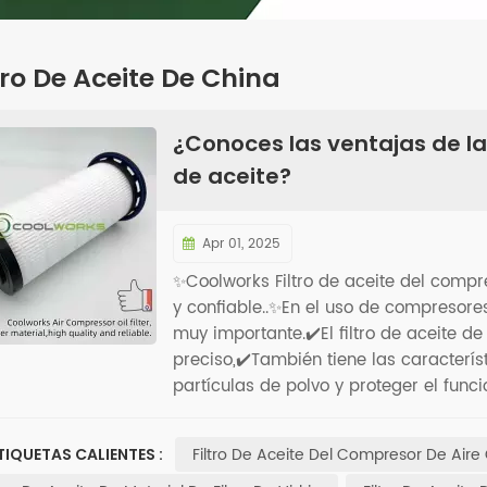
tro De Aceite De China
¿Conoces las ventajas de la f
de aceite?
Apr 01, 2025
✨Coolworks Filtro de aceite del compres
y confiable..✨En el uso de compresores 
muy importante.✔️El filtro de aceite d
preciso,✔️También tiene las caracterís
partículas de polvo y proteger el fun
filtros de aceite Coolworks hacen que
eficiente.Elija el filtro de aceite de f
Filtro De Aceite Del Compresor De Aire
TIQUETAS CALIENTES :
en la elección.