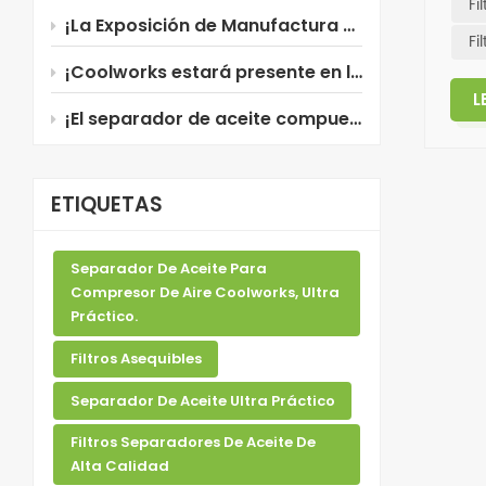
Fi
¡La Exposición de Manufactura 2026 en Tailandia está a punto de comenzar!
Fi
¡Coolworks estará presente en la Manufacturing Expo 2026 en Tailandia!
L
¡El separador de aceite compuesto de Coolworks, recientemente mejorado, ya está disponible!
ETIQUETAS
Separador De Aceite Para
Compresor De Aire Coolworks, Ultra
Práctico.
Filtros Asequibles
Separador De Aceite Ultra Práctico
Filtros Separadores De Aceite De
Alta Calidad