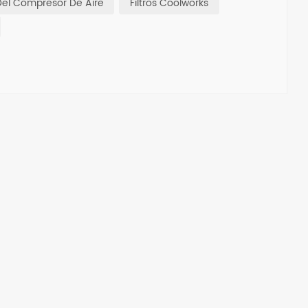
 Del Compresor De Aire
Filtros Coolworks