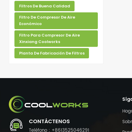
Filtros De Buena Calidad
Filtro De Compresor De Aire
Económico
Filtro Para Compresor De Aire
Xinxiang Coolworks
Planta De Fabricación De Filtros
Síg
Hog
CONTÁCTENOS
Sobr
Teléfono : +8613525046291