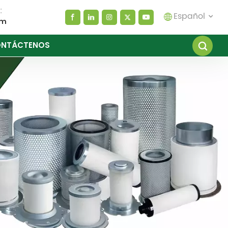
:
Español
om
NTÁCTENOS
English
español
العربية
русский
Melayu