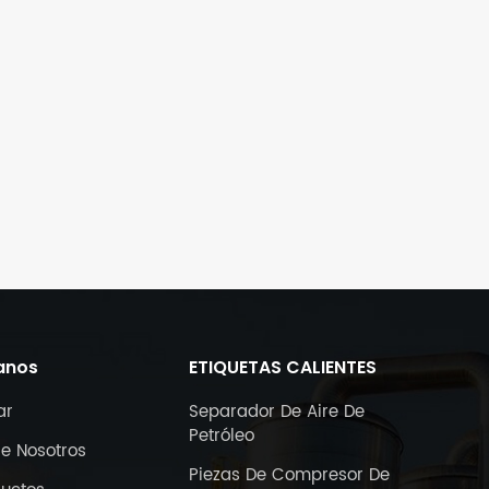
anos
ETIQUETAS CALIENTES
ar
Separador De Aire De
Petróleo
e Nosotros
Piezas De Compresor De