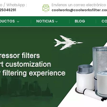
no / WhatsApp :
Envíenos un correo electrónico 
25046291
coolworks@coolworksfilter.c
DUCTOS
NOTICIAS
BLOG
CO