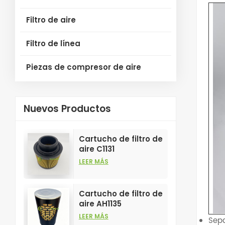
Filtro de aire
Filtro de línea
Piezas de compresor de aire
Nuevos Productos
Cartucho de filtro de
aire C1131
personalizable para
LEER MÁS
la industria, para
elementos filtrantes
de compresores de
Cartucho de filtro de
aire.
aire AH1135
personalizable para
LEER MÁS
Sep
la industria, para