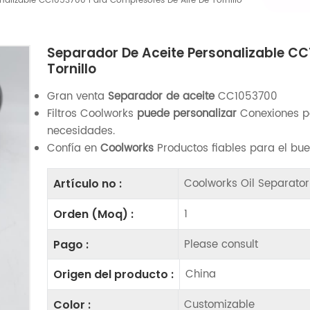
nalizable CC1053700 Para Compresores De Aire De Tornillo
Separador De Aceite Personalizable C
Tornillo
Gran venta
Separador de aceite
CC1053700
Filtros Coolworks
puede personalizar
Conexiones p
necesidades.
Confía en
Coolworks
Productos fiables para el bu
Coolworks Oil Separato
Artículo no :
1
Orden (Moq) :
Please consult
Pago :
China
Origen del producto :
Customizable
Color :