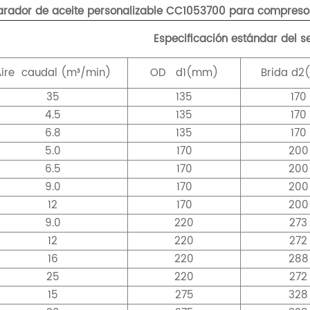
rador de aceite personalizable CC1053700 para compresore
Especificación estándar del s
ire
caudal (m³/min)
OD
d1(mm)
Brida
d2
35
135
170
4.5
135
170
6.8
135
170
5.0
170
200
6.5
170
200
9.0
170
200
12
170
200
9.0
220
273
12
220
272
16
220
288
25
220
272
15
275
328