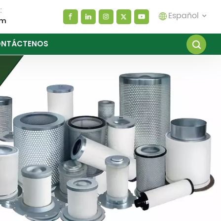
:
Español
om
NTÁCTENOS
English
español
العربية
русский
Melayu