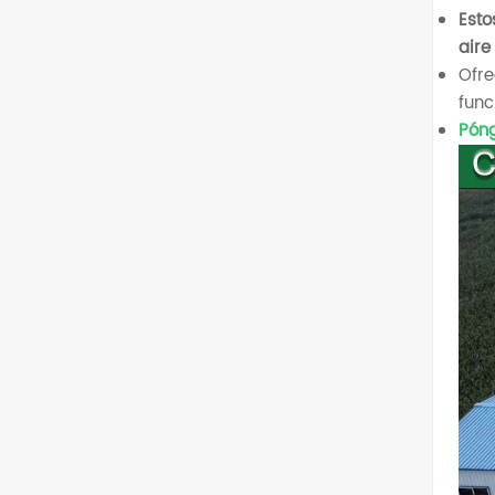
Esto
aire
Ofre
func
Póng