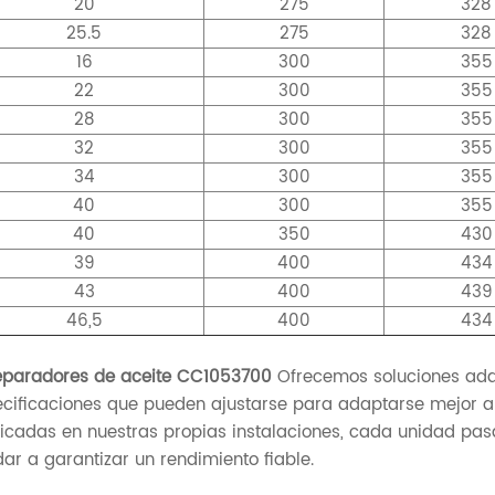
20
275
328
25.5
275
328
16
300
355
22
300
355
28
300
355
32
300
355
34
300
355
40
300
355
40
350
430
39
400
434
43
400
439
46,5
400
434
eparadores de aceite CC1053700
Ofrecemos soluciones adap
cificaciones que pueden ajustarse para adaptarse mejor a l
icadas en nuestras propias instalaciones, cada unidad pas
ar a garantizar un rendimiento fiable.