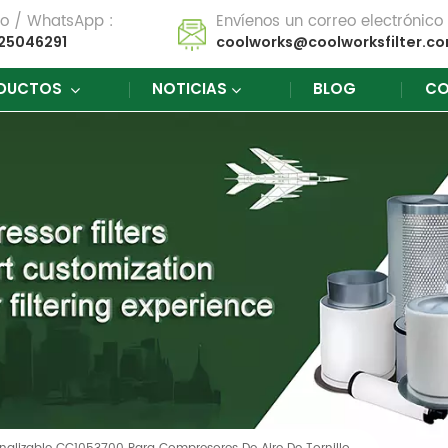
no / WhatsApp :
Envíenos un correo electrónico 
25046291
coolworks@coolworksfilter.c
DUCTOS
NOTICIAS
BLOG
CO