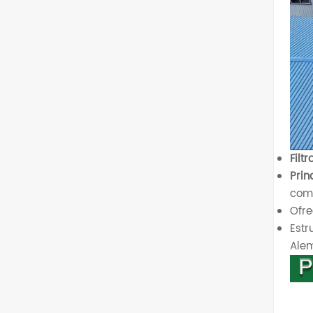
Filt
Prin
comp
Ofre
Estr
Alem