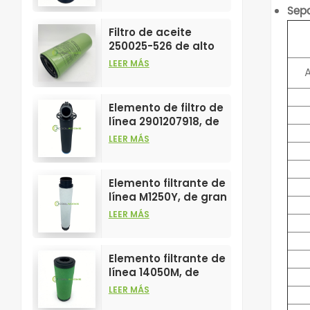
Sepa
elementos filtrantes
de compresores de
Filtro de aceite
aire.
250025-526 de alto
rendimiento,
LEER MÁS
A
personalizable para
elementos de
compresores de aire.
Elemento de filtro de
línea 2901207918, de
gran venta y alto
LEER MÁS
rendimiento para
filtros de
compresores de aire.
Elemento filtrante de
línea M1250Y, de gran
venta y alto
LEER MÁS
rendimiento para
filtros de aire
comprimido.
Elemento filtrante de
línea 14050M, de
gran venta y alto
LEER MÁS
rendimiento para