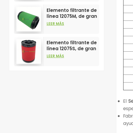
filtros de aire
comprimido.
Elemento filtrante de
línea 12075M, de gran
venta y alto
LEER MÁS
rendimiento para
filtros de aire
comprimido.
Elemento filtrante de
línea 12075S, de gran
venta y alto
LEER MÁS
rendimiento para
filtros de aire
comprimido.
El
S
espe
Fabr
ayud