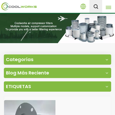
Español
+8613525046291
English
español
العربية
Categorías
русский
Blog Más Reciente
Melayu
ETIQUETAS