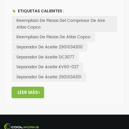
para mantener su compresor de aire funcionando
sin problemas.Con un enfoque en la durabilidad y la
ETIQUETAS CALIENTES :
ingeniería de precisión, nuestro separadores de
Reemplazo De Piezas Del Compresor De Aire
aceite son la opción perfecta para sus necesidades
Atlas Copco
de mantenimiento.Invierta en lo mejor para su
maquinaria y experimente la diferencia en el
Reemplazo De Piezas De Atlas Copco
rendimiento. Visite nuestro sitio web hoy para
Separador De Aceite 2901034300
explorar nuestra gama completa de piezas y
accesorios del compresor.Eleve sus operaciones con
Separador De Aceite DC3077
productos de primer nivel de una marca confiable.
Separador De Aceite KV60-027
Separador De Aceite 2901034301
LEER MÁS