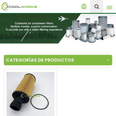
Español
+8613525046291
English
español
العربية
CATEGORÍAS DE PRODUCTOS
русский
Melayu