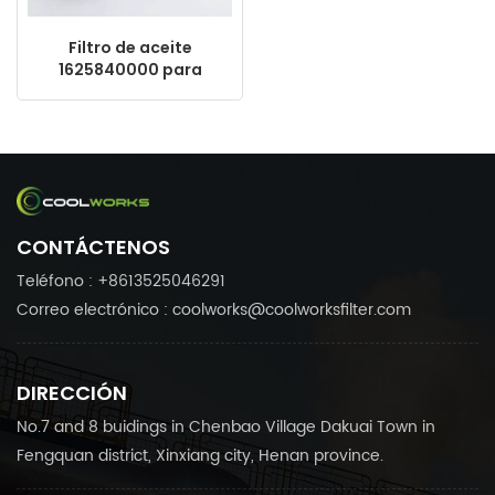
Filtro de aceite
1625840000 para
compresor de aire
Atlas Copco, fabricado
en China.
CONTÁCTENOS
Teléfono : +8613525046291
Correo electrónico : coolworks@coolworksfilter.com
DIRECCIÓN
No.7 and 8 buidings in Chenbao Village Dakuai Town in
Fengquan district, Xinxiang city, Henan province.