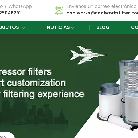
no / WhatsApp :
Envíenos un correo electrónico 
25046291
coolworks@coolworksfilter.c
DUCTOS
NOTICIAS
BLOG
CO