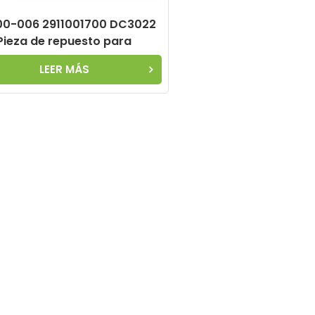
0-006 2911001700 DC3022
Pieza de repuesto para
resor de aire Atlas Copco
LEER MÁS
iltro separador de aceite