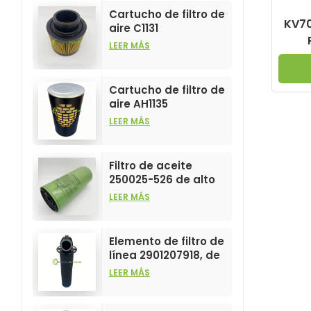
Cartucho de filtro de
KV70
aire C1131
personalizable para
LEER MÁS
la industria, para
comp
elementos filtrantes
F
de compresores de
Cartucho de filtro de
aire.
aire AH1135
personalizable para
LEER MÁS
la industria, para
elementos filtrantes
de compresores de
Filtro de aceite
aire.
250025-526 de alto
rendimiento,
LEER MÁS
personalizable para
elementos de
compresores de aire.
Elemento de filtro de
línea 2901207918, de
gran venta y alto
LEER MÁS
rendimiento para
filtros de
compresores de aire.