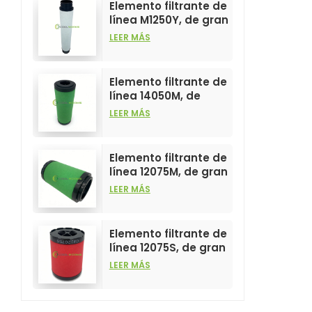
Elemento filtrante de
línea M1250Y, de gran
venta y alto
LEER MÁS
rendimiento para
filtros de aire
comprimido.
Elemento filtrante de
línea 14050M, de
gran venta y alto
LEER MÁS
rendimiento para
filtros de aire
comprimido.
Elemento filtrante de
línea 12075M, de gran
venta y alto
LEER MÁS
rendimiento para
filtros de aire
comprimido.
Elemento filtrante de
línea 12075S, de gran
venta y alto
LEER MÁS
rendimiento para
filtros de aire
comprimido.