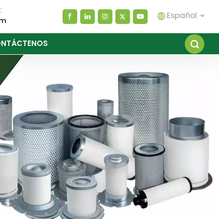
:
Español
om
NTÁCTENOS
English
español
العربية
русский
Melayu