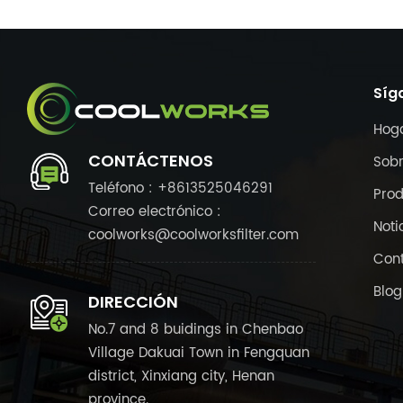
Síg
Hog
CONTÁCTENOS
Sobr
Teléfono : +8613525046291
Pro
Correo electrónico :
Noti
coolworks@coolworksfilter.com
Con
Blog
DIRECCIÓN
No.7 and 8 buidings in Chenbao
Village Dakuai Town in Fengquan
district, Xinxiang city, Henan
province.