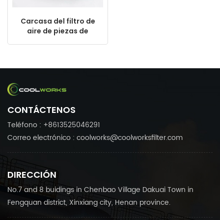
Carcasa del filtro de
aire de piezas de
compresor de aire a
precio de fábrica
barato C1140
CONTÁCTENOS
Teléfono : +8613525046291
Correo electrónico : coolworks@coolworksfilter.com
DIRECCIÓN
No.7 and 8 buidings in Chenbao Village Dakuai Town in
Fengquan district, Xinxiang city, Henan province.