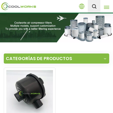
Español
+8613525046291
English
español
العربية
CATEGORÍAS DE PRODUCTOS
русский
Melayu