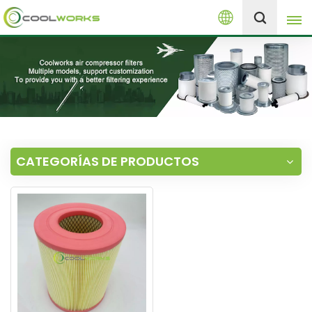
Español
+8613525046291
English
español
العربية
CATEGORÍAS DE PRODUCTOS
русский
Melayu