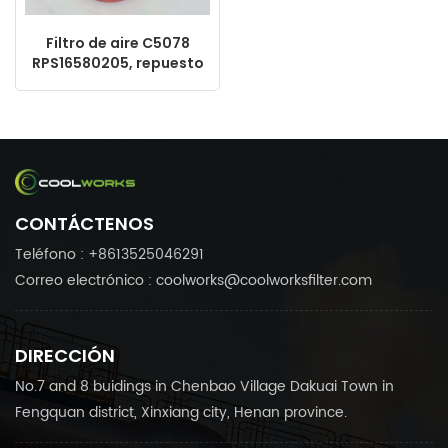
Filtro de aire C5078
RPS16580205, repuesto
para compresor de
aire, fabricado en
China.
CONTÁCTENOS
Teléfono : +8613525046291
Correo electrónico : coolworks@coolworksfilter.com
DIRECCIÓN
No.7 and 8 buidings in Chenbao Village Dakuai Town in
Fengquan district, Xinxiang city, Henan province.