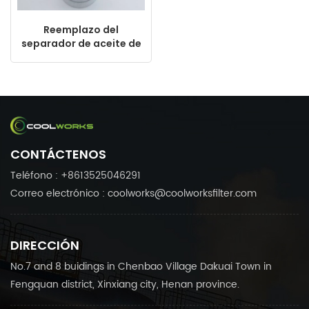
Reemplazo del
separador de aceite de
Ingersoll Rand
ZF18013310 92077601
92866508 22402226
DB2038
CONTÁCTENOS
Teléfono : +8613525046291
Correo electrónico : coolworks@coolworksfilter.com
DIRECCIÓN
No.7 and 8 buidings in Chenbao Village Dakuai Town in
Fengquan district, Xinxiang city, Henan province.