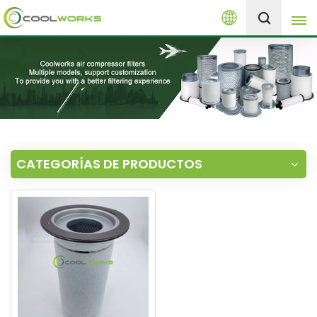
Español
+8613525046291
English
español
العربية
CATEGORÍAS DE PRODUCTOS
русский
Melayu