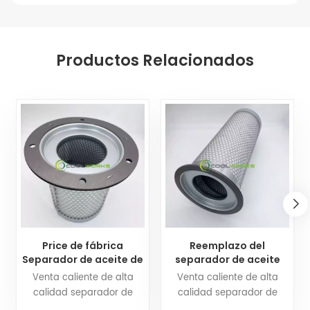
Productos Relacionados
Price de fábrica
Reemplazo del
Separador de aceite de
separador de aceite
aire CF23017220-4
DB2012 17203391
Venta caliente de alta
Venta caliente de alta
25300065-533
21203391 KV210-019
calidad separador de
calidad separador de
25300065-033
para el compresor de
aceite CF23017220-4
aceite CF20017435T DB2012