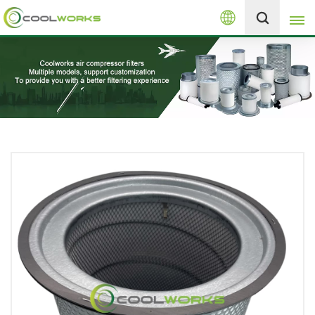
Español
+8613525046291
English
español
العربية
русский
Melayu