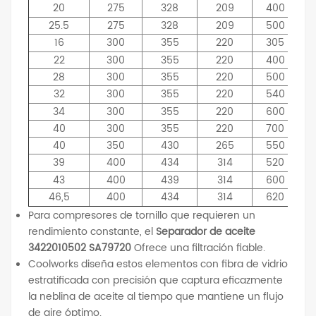
20
275
328
209
400
25.5
275
328
209
500
16
300
355
220
305
22
300
355
220
400
28
300
355
220
500
32
300
355
220
540
34
300
355
220
600
40
300
355
220
700
40
350
430
265
550
39
400
434
314
520
43
400
439
314
600
46,5
400
434
314
620
Para compresores de tornillo que requieren un
rendimiento constante, el
Separador de aceite
3422010502 SA79720
Ofrece una filtración fiable.
Coolworks diseña estos elementos con fibra de vidrio
estratificada con precisión que captura eficazmente
la neblina de aceite al tiempo que mantiene un flujo
de aire óptimo.