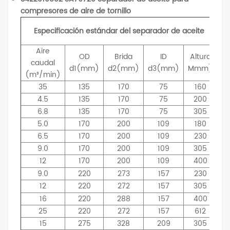
compresores de aire de tornillo
Especificación estándar del separador de aceite
Aire
OD
Brida
ID
Altura
caudal
d1(mm)
d2(mm)
d3(mm)
Mmm)
(m³/min)
35
135
170
75
160
4.5
135
170
75
200
6.8
135
170
75
305
5.0
170
200
109
180
6.5
170
200
109
230
9.0
170
200
109
305
12
170
200
109
400
9.0
220
273
157
230
12
220
272
157
305
16
220
288
157
400
25
220
272
157
612
15
275
328
209
305