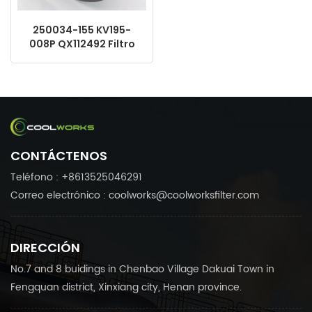
250034-155 KV195-
008P QX112492 Filtro
separador de aceite
Sullair Keltec de
repuesto
CONTÁCTENOS
Teléfono : +8613525046291
Correo electrónico : coolworks@coolworksfilter.com
DIRECCIÓN
No.7 and 8 buidings in Chenbao Village Dakuai Town in
Fengquan district, Xinxiang city, Henan province.