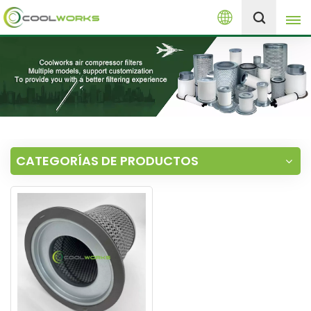
Español
+8613525046291
English
español
العربية
CATEGORÍAS DE PRODUCTOS
русский
Melayu