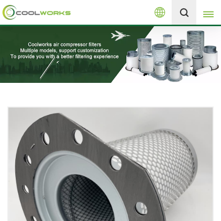
Español
+8613525046291
English
español
العربية
русский
Melayu