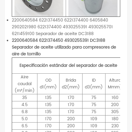
2200640584 6221374450 6221374400 6405840
2902021980 6221374400 4930255391 4930255701
6211459100 Separador de aceite DC3188
2200640584 6221374450 4930255391 DC3188
Separador de aceite utilizado para compresores de
aire de tornillo
Especificación estándar del separador de aceite
Aire
OD
Brida
ID
Altura
caudal
d1(mm)
d2(mm)
d3(mm)
Mmm)
(m³/min)
35
135
170
75
160
4.5
135
170
75
200
6.8
135
170
75
305
5.0
170
200
109
180
6.5
170
200
109
230