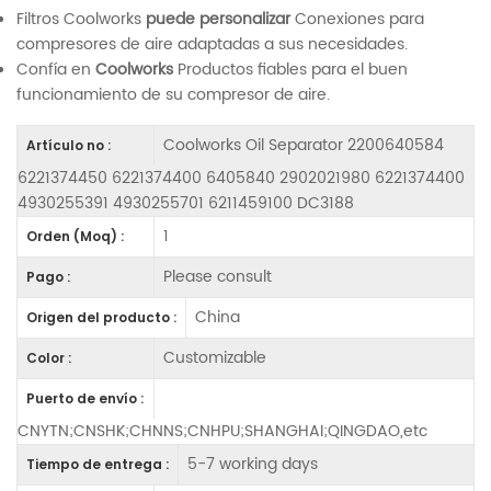
Filtros Coolworks
puede personalizar
Conexiones para
compresores de aire adaptadas a sus necesidades.
Confía en
Coolworks
Productos fiables para el buen
funcionamiento de su compresor de aire.
Coolworks Oil Separator 2200640584
Artículo no :
6221374450 6221374400 6405840 2902021980 6221374400
4930255391 4930255701 6211459100 DC3188
1
Orden (Moq) :
Please consult
Pago :
China
Origen del producto :
Customizable
Color :
Puerto de envío :
CNYTN;CNSHK;CHNNS;CNHPU;SHANGHAI;QINGDAO,etc
5-7 working days
Tiempo de entrega :