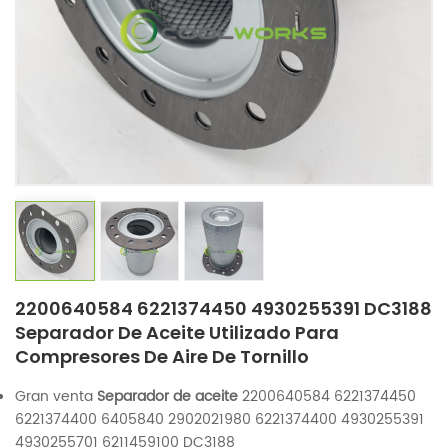
2200640584 6221374450 4930255391 DC3188
Separador De Aceite Utilizado Para
Compresores De Aire De Tornillo
Gran venta
Separador de aceite
2200640584 6221374450
6221374400 6405840 2902021980 6221374400 4930255391
4930255701 6211459100 DC3188