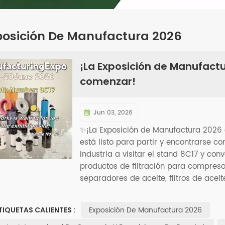
posición De Manufactura 2026
¡La Exposición de Manufactu
comenzar!
Jun 03, 2026
✨¡La Exposición de Manufactura 2026 
está listo para partir y encontrarse co
industria a visitar el stand 8C17 y con
productos de filtración para compres
separadores de aceite, filtros de aceite
stand 8C17, pabellón 98, en el Centro
Bangkok (BITEC) para una visita guiad
Exposición De Manufactura 2026
TIQUETAS CALIENTES :
oportunidad de comunicarme cara a c