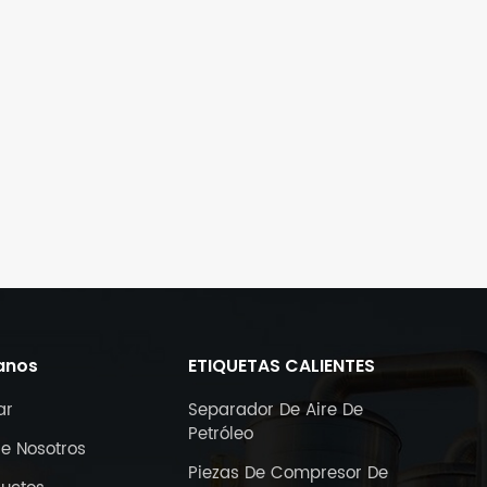
anos
ETIQUETAS CALIENTES
ar
Separador De Aire De
Petróleo
e Nosotros
Piezas De Compresor De