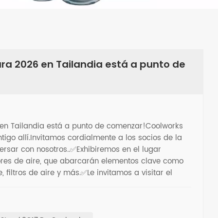
ra 2026 en Tailandia está a punto de
en Tailandia está a punto de comenzar!Coolworks
ntigo allí.Invitamos cordialmente a los socios de la
versar con nosotros..✅Exhibiremos en el lugar
ores de aire, que abarcarán elementos clave como
, filtros de aire y más.✅Le invitamos a visitar el
 Internacional de Comercio y Exposiciones de
a y una charla informativa.✨¡Espero tener la
ara y colaborar con usted!