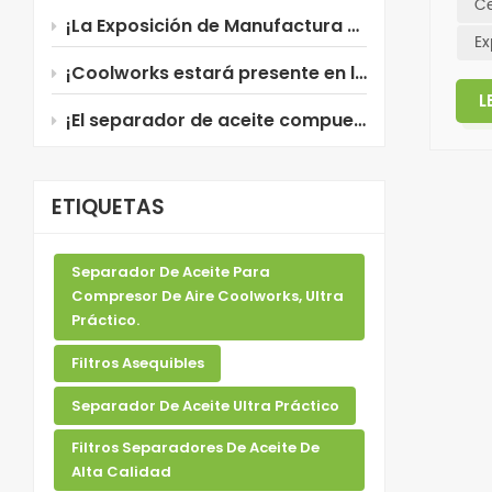
Ce
¡La Exposición de Manufactura 2026 en Tailandia está a punto de comenzar!
Ex
¡Coolworks estará presente en la Manufacturing Expo 2026 en Tailandia!
L
¡El separador de aceite compuesto de Coolworks, recientemente mejorado, ya está disponible!
ETIQUETAS
Separador De Aceite Para
Compresor De Aire Coolworks, Ultra
Práctico.
Filtros Asequibles
Separador De Aceite Ultra Práctico
Filtros Separadores De Aceite De
Alta Calidad