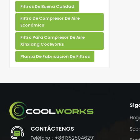
Filtros De Buena Calidad
Filtro De Compresor De Aire
Económico
Filtro Para Compresor De Aire
Xinxiang Coolworks
Planta De Fabricación De Filtros
Síg
Hog
CONTÁCTENOS
Sobr
Teléfono : +8613525046291