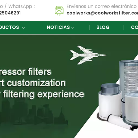
no / WhatsApp :
Envíenos un correo electrónico 
25046291
coolworks@coolworksfilter.c
DUCTOS
NOTICIAS
BLOG
CO