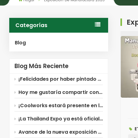
Hogar
Exposición De Manufactura 2026
Ex
Categorías
Blog
Blog Más Reciente
¡Felicidades por haber pintado Coolworks!
Hoy me gustaría compartir con ustedes el filtro para compresor de aire Xinxiang Coolworks ~
¡Coolworks estará presente en la Exposición Industrial de Rusia!
¡La Thailand Expo ya está oficialmente abierta! ¡Coolworks te está esperando!
E
Avance de la nueva exposición de Coolworks: ¡Rusia!