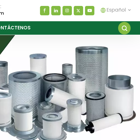
:
Español
om
NTÁCTENOS
English
español
العربية
русский
Melayu