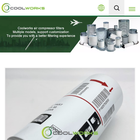
Español
+8613525046291
English
español
العربية
русский
Melayu