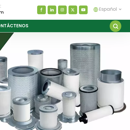
:
Español
om
NTÁCTENOS
English
español
العربية
русский
Melayu