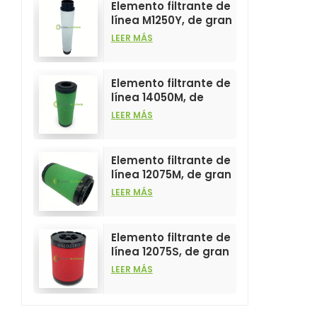
Elemento filtrante de
línea M1250Y, de gran
venta y alto
LEER MÁS
rendimiento para
filtros de aire
comprimido.
Elemento filtrante de
línea 14050M, de
gran venta y alto
LEER MÁS
rendimiento para
filtros de aire
comprimido.
Elemento filtrante de
línea 12075M, de gran
venta y alto
LEER MÁS
rendimiento para
filtros de aire
comprimido.
Elemento filtrante de
línea 12075S, de gran
venta y alto
LEER MÁS
rendimiento para
filtros de aire
comprimido.