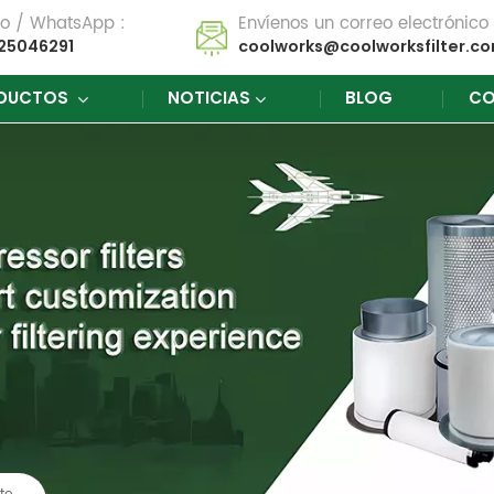
no / WhatsApp :
Envíenos un correo electrónico 
25046291
coolworks@coolworksfilter.c
DUCTOS
NOTICIAS
BLOG
CO