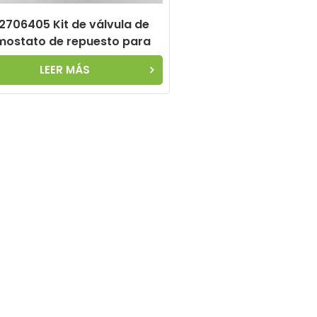
2706405 Kit de válvula de
mostato de repuesto para
ento de compresor de aire
LEER MÁS