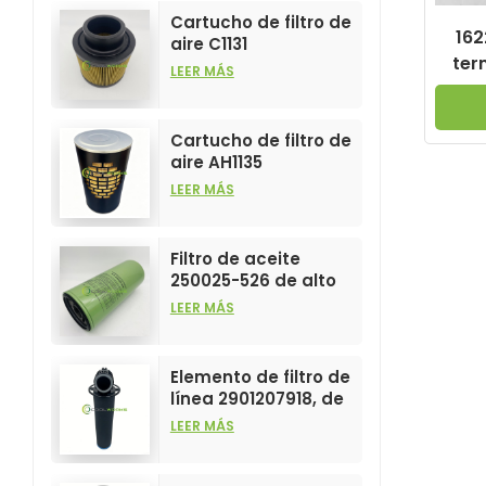
Cartucho de filtro de
162
aire C1131
ter
personalizable para
LEER MÁS
la industria, para
elem
elementos filtrantes
de compresores de
Cartucho de filtro de
aire.
aire AH1135
personalizable para
LEER MÁS
la industria, para
elementos filtrantes
de compresores de
Filtro de aceite
aire.
250025-526 de alto
rendimiento,
LEER MÁS
personalizable para
elementos de
compresores de aire.
Elemento de filtro de
línea 2901207918, de
gran venta y alto
LEER MÁS
rendimiento para
filtros de
compresores de aire.