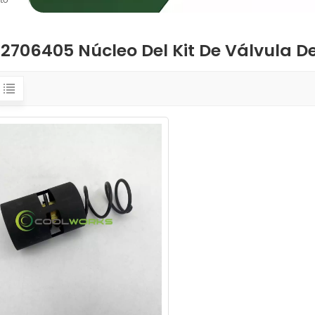
to
22706405 Núcleo Del Kit De Válvula D