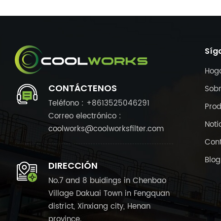
Síg
Hog
CONTÁCTENOS
Sobr
Teléfono : +8613525046291
Pro
Correo electrónico :
Noti
coolworks@coolworksfilter.com
Con
Blog
DIRECCIÓN
No.7 and 8 buidings in Chenbao
Village Dakuai Town in Fengquan
district, Xinxiang city, Henan
province.