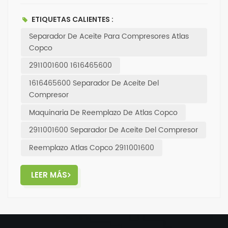
confiabilidad y durabilidad de este producto para
mantener su equipo funcionando sin
ETIQUETAS CALIENTES :
problemas.Actualice su sistema compresor hoy con
Separador De Aceite Para Compresores Atlas
este separador de aceite de primera línea.
Copco
2911001600 1616465600
1616465600 Separador De Aceite Del
Compresor
Maquinaria De Reemplazo De Atlas Copco
2911001600 Separador De Aceite Del Compresor
Reemplazo Atlas Copco 2911001600
LEER MÁS