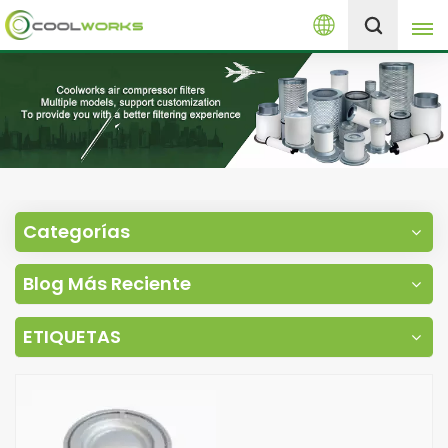
Español
+8613525046291
English
español
العربية
Categorías
русский
Blog Más Reciente
Melayu
ETIQUETAS