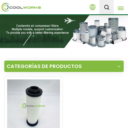
Español
+8613525046291
English
español
العربية
CATEGORÍAS DE PRODUCTOS
русский
Melayu