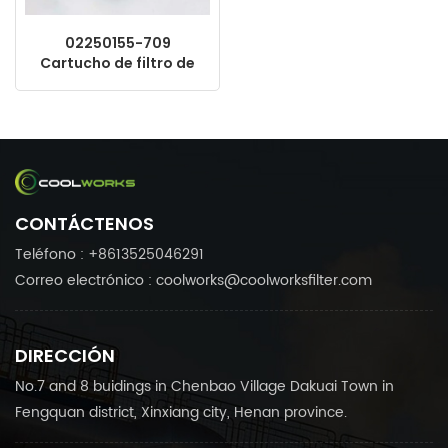
02250155-709
Cartucho de filtro de
aceite de la industria
utilizado como piezas
de repuesto para el
compresor de aire
Sullair
CONTÁCTENOS
Teléfono : +8613525046291
Correo electrónico : coolworks@coolworksfilter.com
DIRECCIÓN
No.7 and 8 buidings in Chenbao Village Dakuai Town in
Fengquan district, Xinxiang city, Henan province.